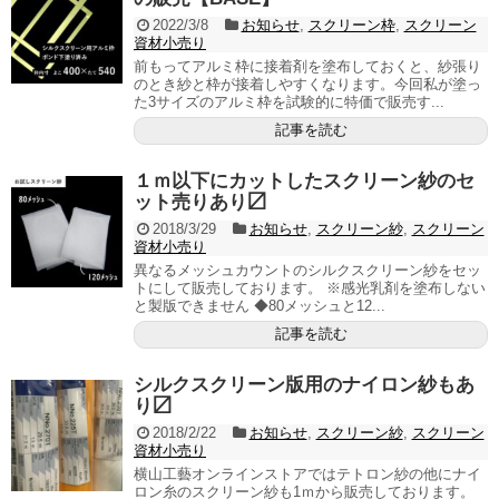
2022/3/8
お知らせ
,
スクリーン枠
,
スクリーン
資材小売り
前もってアルミ枠に接着剤を塗布しておくと、紗張り
のとき紗と枠が接着しやすくなります。今回私が塗っ
た3サイズのアルミ枠を試験的に特価で販売す...
記事を読む
１ｍ以下にカットしたスクリーン紗のセ
ット売りあり〼
2018/3/29
お知らせ
,
スクリーン紗
,
スクリーン
資材小売り
異なるメッシュカウントのシルクスクリーン紗をセッ
トにして販売しております。 ※感光乳剤を塗布しない
と製版できません ◆80メッシュと12...
記事を読む
シルクスクリーン版用のナイロン紗もあ
り〼
2018/2/22
お知らせ
,
スクリーン紗
,
スクリーン
資材小売り
横山工藝オンラインストアではテトロン紗の他にナイ
ロン糸のスクリーン紗も1ｍから販売しております。