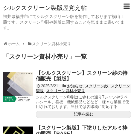
シルクスクリーン製版屋覚え帖
福井県福井市にてシルクスクリーン版を制作しております横山工
藝です。スクリーン印刷や製版に関することを気ままに書いてま
す。
ホーム
スクリーン資材小売り
「
スクリーン資材小売り
」
一覧
【シルクスクリーン】スクリーン紗の特
価販売【製版】
2025/3/21
お知らせ
,
スクリーン紗
,
スクリーン
製版
,
スクリーン資材小売り
シルクスクリーン印刷はご存じの通りTシャツやラベ
ルシール、看板、機械部品などなど…様々な業種で使
用されております。当社では各印刷に対応する...
記事を読む
【スクリーン製版】下塗りしたアルミ枠
の販売【BASE】